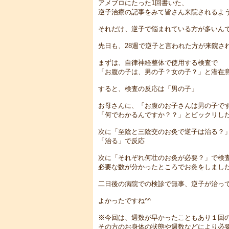
アメブロにたった1回書いた、
逆子治療の記事をみて皆さん来院されるよ
それだけ、逆子で悩まれている方が多いん
先日も、28週で逆子と言われた方が来院さ
まずは、自律神経整体で使用する検査で
「お腹の子は、男の子？女の子？」と潜在
すると、検査の反応は「男の子」
お母さんに、「お腹のお子さんは男の子で
「何でわかるんですか？？」とビックリし
次に「至陰と三陰交のお灸で逆子は治る？
「治る」で反応
次に「それぞれ何壮のお灸が必要？」で検
必要な数が分かったところでお灸をしまし
二日後の病院での検診で無事、逆子が治っ
よかったですね^^
※今回は、週数が早かったこともあり１回
その方のお身体の状態や週数などにより必