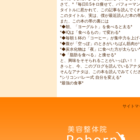
さて、*『毎日0.5キロ痩せて、パフォーマ
タイトルに惹かれて、この記事を読んでく
このタイトル、実は、僕が最近読んだ本の
また、この本の帯の裏には
*◆朝、「ヨーグルト」を食べると太る*
*◆IQは「食べるもの」で変わる*
*◆毎朝１杯の「コーヒー」が集中力を上げ
*◆腹が「空っぽ」のときがいちばん筋肉が
*◆炭水化物は「夜」に食べた方が太らない
*◆「脂肪を食べる」と痩せる*
と、興味をそそられることがいっぱい！！
きっと、今、このブログを読んでいるアナ
そんなアナタは、この本を読んでみてくだ
*シリコンバレー式 自分を変える*
*最強の食事*
サイトマ