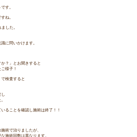
うです。
ですね。
れました。
意識に問いかけます。
すか？」とお聞きすると
たご様子！
」で検査すると
査し
た。
ていることを確認し施術は終了！！
の施術で治りましたが、
要な施術回数は異なります。