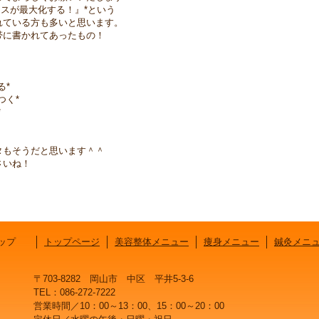
ンスが最大化する！』*という
れている方も多いと思います。
帯に書かれてあったもの！
る*
つく*
*
タもそうだと思います＾＾
さいね！
ップ
トップページ
美容整体メニュー
痩身メニュー
鍼灸メニ
〒703-8282 岡山市 中区 平井5-3-6
TEL：086-272-7222
営業時間／10：00～13：00、15：00～20：00