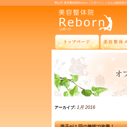
岡山市 美容整体院Reborn（リボーン）／なんば鍼灸院
1月 2016
アーカイブ:
逆子が１回の施術で改善！